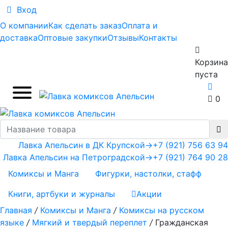
Вход
О компании
Как сделать заказ
Оплата и
доставка
Оптовые закупки
Отзывы
Контакты
Корзина
пуста
0
Лавка Апельсин в ДК Крупской
→
+7 (921) 756 63 94
Лавка Апельсин на Петроградской
→
+7 (921) 764 90 28
Комиксы и Манга
Фигурки, настолки, стафф
Книги, артбуки и журналы
Акции
Главная
/
Комиксы и Манга
/
Комиксы на русском
языке
/
Мягкий и твердый переплет
/
Гражданская