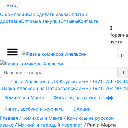
Вход
О компании
Как сделать заказ
Оплата и
доставка
Оптовые закупки
Отзывы
Контакты
Корзина
пуста
0
Лавка Апельсин в ДК Крупской
→
+7 (921) 756 63 94
Лавка Апельсин на Петроградской
→
+7 (921) 764 90 28
Комиксы и Манга
Фигурки, настолки, стафф
Книги, артбуки и журналы
Акции
Главная
/
Комиксы и Манга
/
Комиксы на русском
языке
/
Мягкий и твердый переплет
/
Рик и Морти