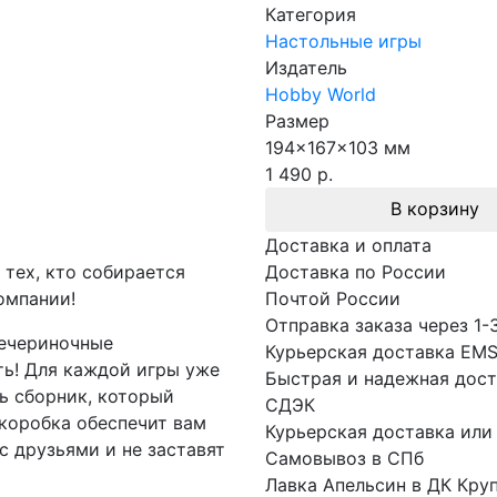
Категория
Настольные игры
Издатель
Hobby World
Размер
194x167x103 мм
1 490 р.
В корзину
Доставка и оплата
 тех, кто собирается
Доставка по России
омпании!
Почтой России
Отправка заказа через 1-
вечериночные
Курьерская доставка EM
ать! Для каждой игры уже
Быстрая и надежная дост
ь сборник, который
СДЭК
коробка обеспечит вам
Курьерская доставка или
с друзьями и не заставят
Самовывоз в СПб
Лавка Апельсин в ДК Кру