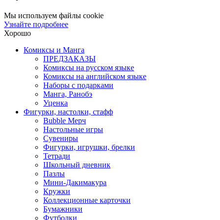
Мы используем файлы cookie
Узнайте подробнее
Хорошо
Комиксы и Манга
ПРЕДЗАКАЗЫ
Комиксы на русском языке
Комиксы на английском языке
Наборы с подарками
Манга, Ранобэ
Уценка
Фигурки, настолки, стафф
Bubble Мерч
Настольные игры
Сувениры
Фигурки, игрушки, брелки
Тетради
Школьный дневник
Пазлы
Мини-Дакимакура
Кружки
Коллекционные карточки
Бумажники
Футболки