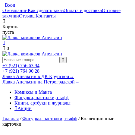
Вход
О компании
Как сделать заказ
Оплата и доставка
Оптовые
закупки
Отзывы
Контакты
Корзина
пуста
0
+7 (921) 756 63 94
+7 (921) 764 90 28
Лавка Апельсин в ДК Крупской
→
Лавка Апельсин на Петроградской
→
Комиксы и Манга
Фигурки, настолки, стафф
Книги, артбуки и журналы
Акции
Главная
/
Фигурки, настолки, стафф
/
Коллекционные
карточки