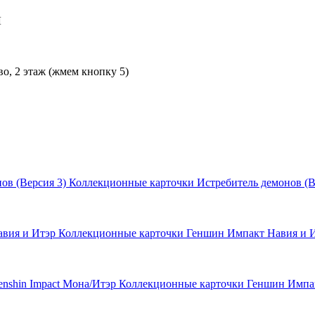
Л
во, 2 этаж (жмем кнопку 5)
Коллекционные карточки Истребитель демонов (В
Коллекционные карточки Геншин Импакт Навия и 
Коллекционные карточки Геншин Импак