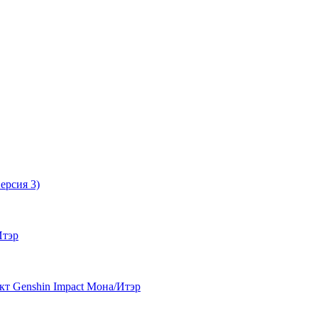
ерсия 3)
Итэр
т Genshin Impact Мона/Итэр