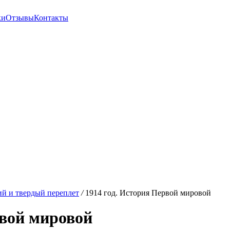
ки
Отзывы
Контакты
й и твердый переплет
/
1914 год. История Первой мировой
рвой мировой