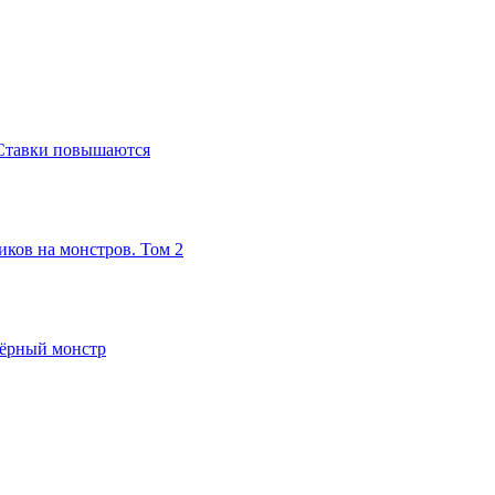
Ставки повышаются
ков на монстров. Том 2
зёрный монстр