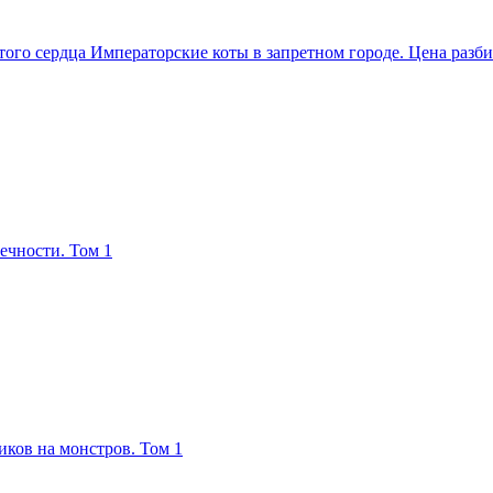
Императорские коты в запретном городе. Цена разби
ечности. Том 1
ков на монстров. Том 1