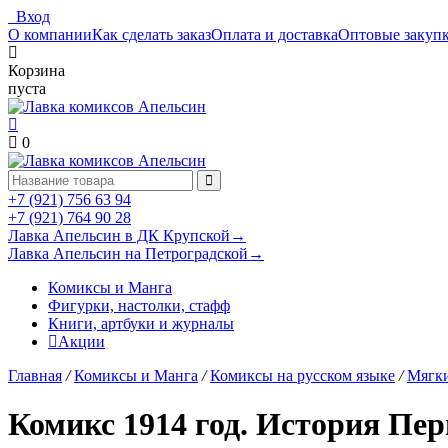
Вход
О компании
Как сделать заказ
Оплата и доставка
Оптовые закуп
Корзина
пуста
0
+7 (921) 756 63 94
+7 (921) 764 90 28
Лавка Апельсин в ДК Крупской
→
Лавка Апельсин на Петроградской
→
Комиксы и Манга
Фигурки, настолки, стафф
Книги, артбуки и журналы
Акции
Главная
/
Комиксы и Манга
/
Комиксы на русском языке
/
Мягки
Комикс 1914 год. История Пе