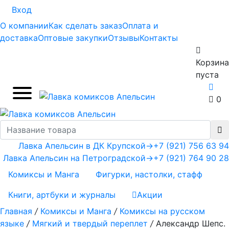
Вход
О компании
Как сделать заказ
Оплата и
доставка
Оптовые закупки
Отзывы
Контакты
Корзина
пуста
0
Лавка Апельсин в ДК Крупской
→
+7 (921) 756 63 94
Лавка Апельсин на Петроградской
→
+7 (921) 764 90 28
Комиксы и Манга
Фигурки, настолки, стафф
Книги, артбуки и журналы
Акции
Главная
/
Комиксы и Манга
/
Комиксы на русском
языке
/
Мягкий и твердый переплет
/
Александр Шепс.