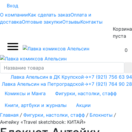
Вход
О компании
Как сделать заказ
Оплата и
доставка
Оптовые закупки
Отзывы
Контакты
Корзина
пуста
0
Лавка Апельсин в ДК Крупской
→
+7 (921) 756 63 94
Лавка Апельсин на Петроградской
→
+7 (921) 764 90 28
Комиксы и Манга
Фигурки, настолки, стафф
Книги, артбуки и журналы
Акции
Главная
/
Фигурки, настолки, стафф
/
Блокноты
/
Антейку «Travel sketchbook: КИТАЙ»