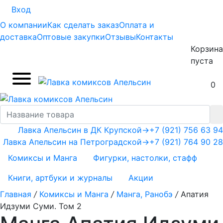
Вход
О компании
Как сделать заказ
Оплата и
доставка
Оптовые закупки
Отзывы
Контакты
Корзина
пуста
0
Лавка Апельсин в ДК Крупской
→
+7 (921) 756 63 94
Лавка Апельсин на Петроградской
→
+7 (921) 764 90 28
Комиксы и Манга
Фигурки, настолки, стафф
Книги, артбуки и журналы
Акции
Главная
/
Комиксы и Манга
/
Манга, Ранобэ
/
Апатия
Идзуми Суми. Том 2