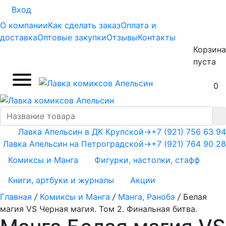
Вход
О компании
Как сделать заказ
Оплата и
доставка
Оптовые закупки
Отзывы
Контакты
Корзина
пуста
0
Лавка Апельсин в ДК Крупской
→
+7 (921) 756 63 94
Лавка Апельсин на Петроградской
→
+7 (921) 764 90 28
Комиксы и Манга
Фигурки, настолки, стафф
Книги, артбуки и журналы
Акции
Главная
/
Комиксы и Манга
/
Манга, Ранобэ
/
Белая
магия VS Черная магия. Том 2. Финальная битва.