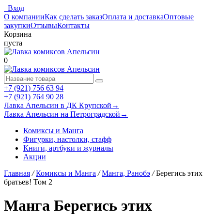
Вход
О компании
Как сделать заказ
Оплата и доставка
Оптовые
закупки
Отзывы
Контакты
Корзина
пуста
0
+7 (921) 756 63 94
+7 (921) 764 90 28
Лавка Апельсин в ДК Крупской
→
Лавка Апельсин на Петроградской
→
Комиксы и Манга
Фигурки, настолки, стафф
Книги, артбуки и журналы
Акции
Главная
/
Комиксы и Манга
/
Манга, Ранобэ
/
Берегись этих
братьев! Том 2
Манга Берегись этих