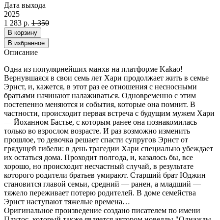
Дата выхода
2025
1 283 р.
1 350
В корзину
В избранное
Описание
Одна из популярнейших манхв на платформе Kakao!
Вернувшаяся в свои семь лет Хари продолжает жить в семье
Эрнст, и, кажется, в этот раз ее отношения с несносными
братьями начинают налаживаться. Одновременно с этим
постепенно меняются и события, которые она помнит. В
частности, происходит первая встреча с будущим мужем Хари
— Йоханном Бастье, с которым ранее она познакомилась
только во взрослом возрасте. И раз возможно изменить
прошлое, то девочка решает спасти супругов Эрнст от
грядущей гибели: в день трагедии Хари специально убеждает
их остаться дома. Проходит полгода, и, казалось бы, все
хорошо, но происходит несчастный случай, в результате
которого родители братьев умирают. Старший брат Юджин
становится главой семьи, средний — ранен, а младший —
тяжело переживает потерю родителей. В доме семейства
Эрнст наступают тяжелые времена…
Оригинальное произведение создано писателем по имени
Плутос, который также является автором новеллы "Однажды