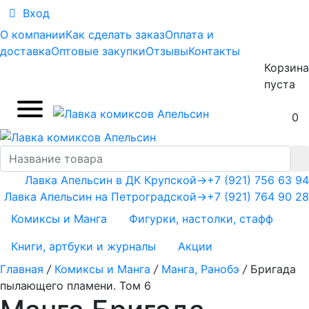
Вход
О компании
Как сделать заказ
Оплата и
доставка
Оптовые закупки
Отзывы
Контакты
Корзина
пуста
0
Лавка Апельсин в ДК Крупской
→
+7 (921) 756 63 94
Лавка Апельсин на Петроградской
→
+7 (921) 764 90 28
Комиксы и Манга
Фигурки, настолки, стафф
Книги, артбуки и журналы
Акции
Главная
/
Комиксы и Манга
/
Манга, Ранобэ
/
Бригада
пылающего пламени. Том 6