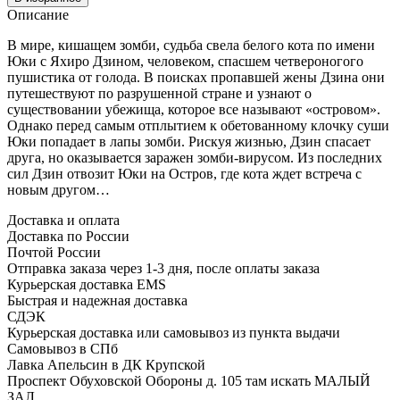
Описание
В мире, кишащем зомби, судьба свела белого кота по имени
Юки с Яхиро Дзином, человеком, спасшем четвероногого
пушистика от голода. В поисках пропавшей жены Дзина они
путешествуют по разрушенной стране и узнают о
существовании убежища, которое все называют «островом».
Однако перед самым отплытием к обетованному клочку суши
Юки попадает в лапы зомби. Рискуя жизнью, Дзин спасает
друга, но оказывается заражен зомби-вирусом. Из последних
сил Дзин отвозит Юки на Остров, где кота ждет встреча с
новым другом…
Доставка и оплата
Доставка по России
Почтой России
Отправка заказа через 1-3 дня, после оплаты заказа
Курьерская доставка EMS
Быстрая и надежная доставка
СДЭК
Курьерская доставка или самовывоз из пункта выдачи
Самовывоз в СПб
Лавка Апельсин в ДК Крупской
Проспект Обуховской Обороны д. 105 там искать МАЛЫЙ
ЗАЛ