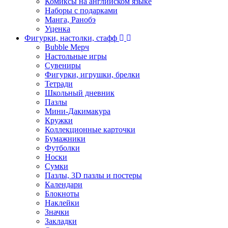
Комиксы на английском языке
Наборы с подарками
Манга, Ранобэ
Уценка
Фигурки, настолки, стафф
Bubble Мерч
Настольные игры
Сувениры
Фигурки, игрушки, брелки
Тетради
Школьный дневник
Пазлы
Мини-Дакимакура
Кружки
Коллекционные карточки
Бумажники
Футболки
Носки
Сумки
Пазлы, 3D пазлы и постеры
Календари
Блокноты
Наклейки
Значки
Закладки