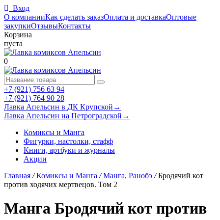
Вход
О компании
Как сделать заказ
Оплата и доставка
Оптовые
закупки
Отзывы
Контакты
Корзина
пуста
0
+7 (921) 756 63 94
+7 (921) 764 90 28
Лавка Апельсин в ДК Крупской
→
Лавка Апельсин на Петроградской
→
Комиксы и Манга
Фигурки, настолки, стафф
Книги, артбуки и журналы
Акции
Главная
/
Комиксы и Манга
/
Манга, Ранобэ
/
Бродячий кот
против ходячих мертвецов. Том 2
Манга Бродячий кот против