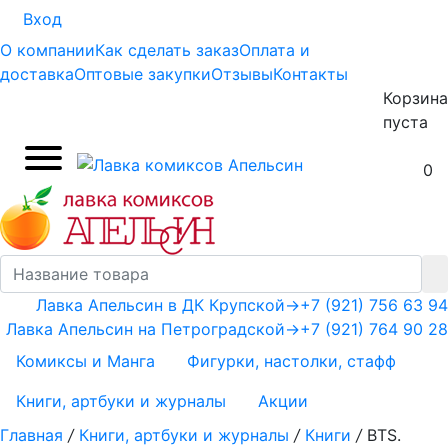
Вход
О компании
Как сделать заказ
Оплата и
доставка
Оптовые закупки
Отзывы
Контакты
Корзина
пуста
0
Лавка Апельсин в ДК Крупской
→
+7 (921) 756 63 94
Лавка Апельсин на Петроградской
→
+7 (921) 764 90 28
Комиксы и Манга
Фигурки, настолки, стафф
Книги, артбуки и журналы
Акции
Главная
/
Книги, артбуки и журналы
/
Книги
/
BTS.