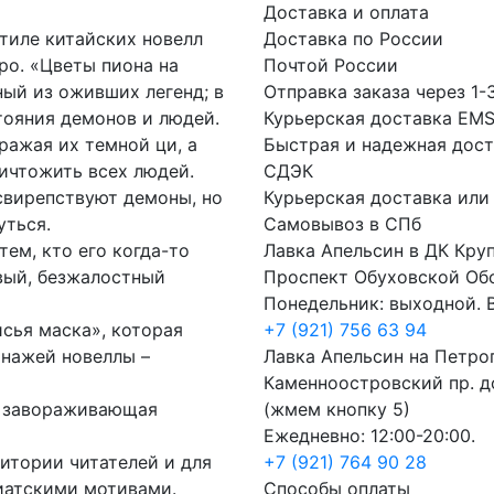
Доставка и оплата
стиле китайских новелл
Доставка по России
ро. «Цветы пиона на
Почтой России
ный из оживших легенд; в
Отправка заказа через 1-
тояния демонов и людей.
Курьерская доставка EM
ражая их темной ци, а
Быстрая и надежная дост
ничтожить всех людей.
СДЭК
 свирепствуют демоны, но
Курьерская доставка или
уться.
Самовывоз в СПб
ем, кто его когда-то
Лавка Апельсин в ДК Кру
овый, безжалостный
Проспект Обуховской Об
Понедельник: выходной. В
сья маска», которая
+7 (921) 756 63 94
онажей новеллы –
Лавка Апельсин на Петро
Каменноостровский пр. до
я, завораживающая
(жмем кнопку 5)
Ежедневно: 12:00-20:00.
итории читателей и для
+7 (921) 764 90 28
иатскими мотивами.
Способы оплаты