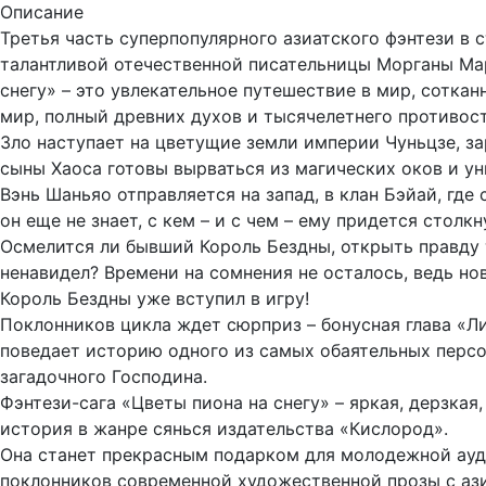
Описание
Третья часть суперпопулярного азиатского фэнтези в 
талантливой отечественной писательницы Морганы Ма
снегу» – это увлекательное путешествие в мир, соткан
мир, полный древних духов и тысячелетнего противос
Зло наступает на цветущие земли империи Чуньцзе, за
сыны Хаоса готовы вырваться из магических оков и у
Вэнь Шаньяо отправляется на запад, в клан Бэйай, где
он еще не знает, с кем – и с чем – ему придется столкн
Осмелится ли бывший Король Бездны, открыть правду т
ненавидел? Времени на сомнения не осталось, ведь н
Король Бездны уже вступил в игру!
Поклонников цикла ждет сюрприз – бонусная глава «Ли
поведает историю одного из самых обаятельных перс
загадочного Господина.
Фэнтези-сага «Цветы пиона на снегу» – яркая, дерзка
история в жанре сянься издательства «Кислород».
Она станет прекрасным подарком для молодежной ауд
поклонников современной художественной прозы с аз