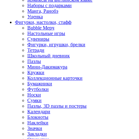
Наборы с подарками
Манга, Ранобэ
Уценка
Фигурки, настолки, стафф
Bubble Мерч
Настольные игры
Сувениры
Фигурки, игрушки, брелки
Тетради
Школьный дневник
Пазлы
Мини-Дакимакура
Кружки
Коллекционные карточки
Бумажники
Футболки
Носки
Сумки
Пазлы, 3D пазлы и постеры
Календари
Блокноты
Наклейки
Значки
Закладки