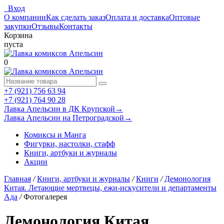
Вход
О компании
Как сделать заказ
Оплата и доставка
Оптовые
закупки
Отзывы
Контакты
Корзина
пуста
0
+7 (921) 756 63 94
+7 (921) 764 90 28
Лавка Апельсин в ДК Крупской
→
Лавка Апельсин на Петроградской
→
Комиксы и Манга
Фигурки, настолки, стафф
Книги, артбуки и журналы
Акции
Главная
/
Книги, артбуки и журналы
/
Книги
/
Демонология
Китая. Летающие мертвецы, ежи-искусители и департаменты
Ада
/
Фотогалерея
Демонология Китая.