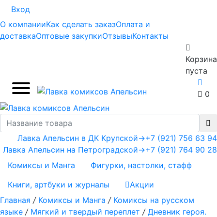
Вход
О компании
Как сделать заказ
Оплата и
доставка
Оптовые закупки
Отзывы
Контакты
Корзина
пуста
0
Лавка Апельсин в ДК Крупской
→
+7 (921) 756 63 94
Лавка Апельсин на Петроградской
→
+7 (921) 764 90 28
Комиксы и Манга
Фигурки, настолки, стафф
Книги, артбуки и журналы
Акции
Главная
/
Комиксы и Манга
/
Комиксы на русском
языке
/
Мягкий и твердый переплет
/
Дневник героя.