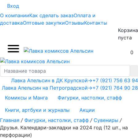
Вход
О компании
Как сделать заказ
Оплата и
доставка
Оптовые закупки
Отзывы
Контакты
Корзина
пуста
0
Лавка Апельсин в ДК Крупской
→
+7 (921) 756 63 94
Лавка Апельсин на Петроградской
→
+7 (921) 764 90 28
Комиксы и Манга
Фигурки, настолки, стафф
Книги, артбуки и журналы
Акции
Главная
/
Фигурки, настолки, стафф
/
Сувениры
/
Друзья. Календари-закладки на 2024 год (12 шт., на
перфорации)