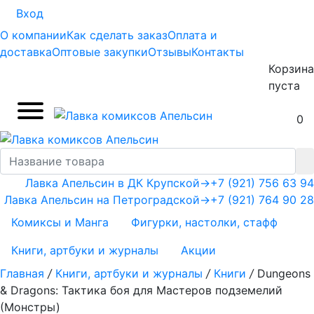
Вход
О компании
Как сделать заказ
Оплата и
доставка
Оптовые закупки
Отзывы
Контакты
Корзина
пуста
0
Лавка Апельсин в ДК Крупской
→
+7 (921) 756 63 94
Лавка Апельсин на Петроградской
→
+7 (921) 764 90 28
Комиксы и Манга
Фигурки, настолки, стафф
Книги, артбуки и журналы
Акции
Главная
/
Книги, артбуки и журналы
/
Книги
/
Dungeons
& Dragons: Тактика боя для Мастеров подземелий
(Монстры)