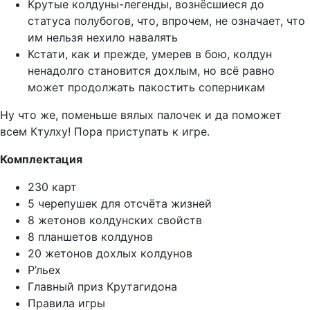
Крутые колдуны-легенды, вознёсшиеся до
статуса полубогов, что, впрочем, не означает, что
им нельзя нехило навалять
Кстати, как и прежде, умерев в бою, колдун
ненадолго становится дохлым, но всё равно
может продолжать пакостить соперникам
Ну что же, поменьше вялых палочек и да поможет
всем Ктулху! Пора приступать к игре.
Комплектация
230 карт
5 черепушек для отсчёта жизней
8 жетонов колдунских свойств
8 планшетов колдунов
20 жетонов дохлых колдунов
Р’льех
Главный приз Крутагидона
Правила игры