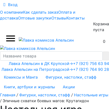
Вход
О компании
Как сделать заказ
Оплата и
доставка
Оптовые закупки
Отзывы
Контакты
Корзина
пуста
0
Лавка Апельсин в ДК Крупской
→
+7 (921) 756 63 94
Лавка Апельсин на Петроградской
→
+7 (921) 764 90 28
Комиксы и Манга
Фигурки, настолки, стафф
Книги, артбуки и журналы
Акции
Главная
/
Фигурки, настолки, стафф
/
Настольные игры
/
Эпичные схватки боевых магов: Крутагидон