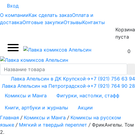
Вход
О компании
Как сделать заказ
Оплата и
доставка
Оптовые закупки
Отзывы
Контакты
Корзина
пуста
0
Лавка Апельсин в ДК Крупской
→
+7 (921) 756 63 94
Лавка Апельсин на Петроградской
→
+7 (921) 764 90 28
Комиксы и Манга
Фигурки, настолки, стафф
Книги, артбуки и журналы
Акции
Главная
/
Комиксы и Манга
/
Комиксы на русском
языке
/
Мягкий и твердый переплет
/
ФрикАнгелы. Том
2.