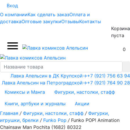
Вход
О компании
Как сделать заказ
Оплата и
доставка
Оптовые закупки
Отзывы
Контакты
Корзина
пуста
0
Лавка Апельсин в ДК Крупской
→
+7 (921) 756 63 94
Лавка Апельсин на Петроградской
→
+7 (921) 764 90 28
Комиксы и Манга
Фигурки, настолки, стафф
Книги, артбуки и журналы
Акции
Главная
/
Фигурки, настолки, стафф
/
Фигурки,
игрушки, брелки
/
Funko Pop
/
Funko POP! Animation
Chainsaw Man Pochita (1682) 80322