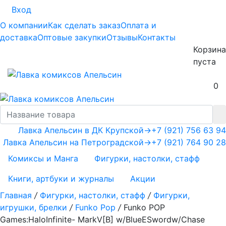
Вход
О компании
Как сделать заказ
Оплата и
доставка
Оптовые закупки
Отзывы
Контакты
Корзина
пуста
0
Лавка Апельсин в ДК Крупской
→
+7 (921) 756 63 94
Лавка Апельсин на Петроградской
→
+7 (921) 764 90 28
Комиксы и Манга
Фигурки, настолки, стафф
Книги, артбуки и журналы
Акции
Главная
/
Фигурки, настолки, стафф
/
Фигурки,
игрушки, брелки
/
Funko Pop
/
Funko POP
Games:HaloInfinite- MarkV[B] w/BlueESwordw/Chase