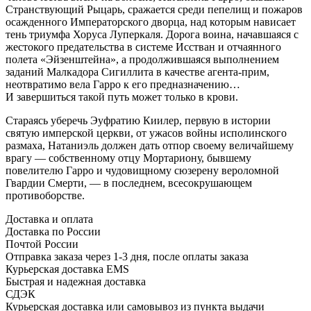
Странствующий Рыцарь, сражается среди пепелищ и пожаров
осажденного Императорского дворца, над которым нависает
тень триумфа Хоруса Луперкаля. Дорога воина, начавшаяся с
жестокого предательства в системе Исстван и отчаянного
полета «Эйзенштейна», а продолжившаяся выполнением
заданий Малкадора Сигиллита в качестве агента-прим,
неотвратимо вела Гарро к его предназначению…
И завершиться такой путь может только в крови.
Стараясь уберечь Эуфратию Киилер, первую в истории
святую имперской церкви, от ужасов войны исполинского
размаха, Натаниэль должен дать отпор своему величайшему
врагу — собственному отцу Мортариону, бывшему
повелителю Гарро и чудовищному сюзерену вероломной
Гвардии Смерти, — в последнем, всесокрушающем
противоборстве.
Доставка и оплата
Доставка по России
Почтой России
Отправка заказа через 1-3 дня, после оплаты заказа
Курьерская доставка EMS
Быстрая и надежная доставка
СДЭК
Курьерская доставка или самовывоз из пункта выдачи