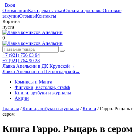
Вход
О компании
Как сделать заказ
Оплата и доставка
Оптовые
закупки
Отзывы
Контакты
Корзина
пуста
0
+7 (921) 756 63 94
+7 (921) 764 90 28
Лавка Апельсин в ДК Крупской
→
Лавка Апельсин на Петроградской
→
Комиксы и Манга
Фигурки, настолки, стафф
Книги, артбуки и журналы
Акции
Главная
/
Книги, артбуки и журналы
/
Книги
/
Гарро. Рыцарь в
сером
Книга Гарро. Рыцарь в сером