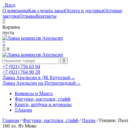
Вход
О компании
Как сделать заказ
Оплата и доставка
Оптовые
закупки
Отзывы
Контакты
Корзина
пуста
0
+7 (921) 756 63 94
+7 (921) 764 90 28
Лавка Апельсин в ДК Крупской
→
Лавка Апельсин на Петроградской
→
Комиксы и Манга
Фигурки, настолки, стафф
Книги, артбуки и журналы
Акции
Главная
/
Фигурки, настолки, стафф
/
Пазлы
/
Геншин. Пазл
160 эл. Яэ Мико