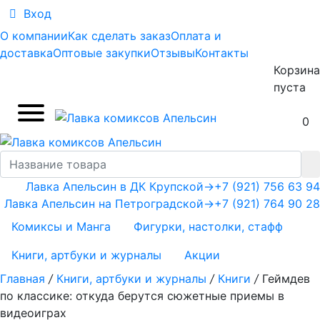
Вход
О компании
Как сделать заказ
Оплата и
доставка
Оптовые закупки
Отзывы
Контакты
Корзина
пуста
0
Лавка Апельсин в ДК Крупской
→
+7 (921) 756 63 94
Лавка Апельсин на Петроградской
→
+7 (921) 764 90 28
Комиксы и Манга
Фигурки, настолки, стафф
Книги, артбуки и журналы
Акции
Главная
/
Книги, артбуки и журналы
/
Книги
/
Геймдев
по классике: откуда берутся сюжетные приемы в
видеоиграх