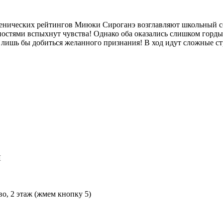
енических рейтингов Миюки Сироганэ возглавляют школьный со
остями вспыхнут чувства! Однако оба оказались слишком гордым
, лишь бы добиться желанного признания! В ход идут сложные с
Л
во, 2 этаж (жмем кнопку 5)