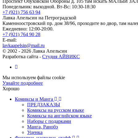
Проспект Обуховской Обороны д. 105 там искать МАЛЫЙ ЗА
Понедельник: выходной. Вт-Вс: 10:30-18:30
+7 (921) 756 63 94
Лавка Апельсин на Петроградской
Каменноостровский пр. дом 38/96, проходите во двор, там нале
Ежедневно: 12:00-20:00.
+7 (921) 764 90 28
E-mail:
lavkaapelsin@mail.ru
© 2002 -
2026
Лавка Апельсин
Разработка сайта -
Студия АЙВИКС
Мы используем файлы cookie
Узнайте подробнее
Хорошо
Комиксы и Манга
ПРЕДЗАКАЗЫ
Комиксы на русском языке
Комиксы на английском языке
Наборы с подарками
Манга, Ранобэ
Уценка
Фигурки, настолки, стафф