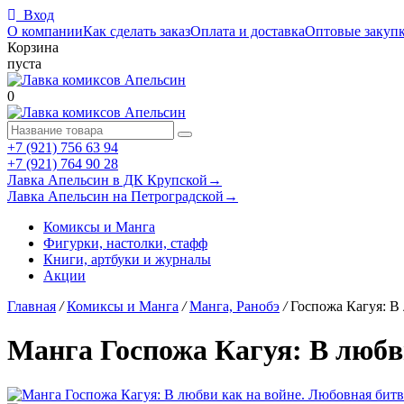
Вход
О компании
Как сделать заказ
Оплата и доставка
Оптовые закуп
Корзина
пуста
0
+7 (921) 756 63 94
+7 (921) 764 90 28
Лавка Апельсин в ДК Крупской
→
Лавка Апельсин на Петроградской
→
Комиксы и Манга
Фигурки, настолки, стафф
Книги, артбуки и журналы
Акции
Главная
/
Комиксы и Манга
/
Манга, Ранобэ
/
Госпожа Кагуя: В 
Манга Госпожа Кагуя: В любви