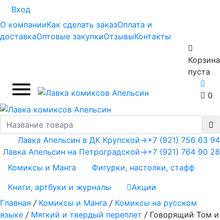
Вход
О компании
Как сделать заказ
Оплата и
доставка
Оптовые закупки
Отзывы
Контакты
Корзина
пуста
0
Лавка Апельсин в ДК Крупской
→
+7 (921) 756 63 94
Лавка Апельсин на Петроградской
→
+7 (921) 764 90 28
Комиксы и Манга
Фигурки, настолки, стафф
Книги, артбуки и журналы
Акции
Главная
/
Комиксы и Манга
/
Комиксы на русском
языке
/
Мягкий и твердый переплет
/
Говорящий Том и