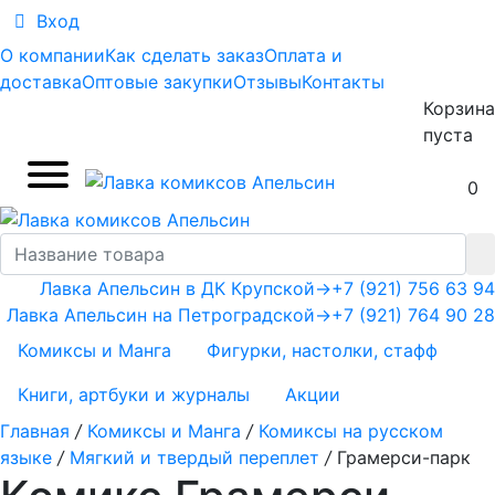
Вход
О компании
Как сделать заказ
Оплата и
доставка
Оптовые закупки
Отзывы
Контакты
Корзина
пуста
0
Лавка Апельсин в ДК Крупской
→
+7 (921) 756 63 94
Лавка Апельсин на Петроградской
→
+7 (921) 764 90 28
Комиксы и Манга
Фигурки, настолки, стафф
Книги, артбуки и журналы
Акции
Главная
/
Комиксы и Манга
/
Комиксы на русском
языке
/
Мягкий и твердый переплет
/
Грамерси-парк