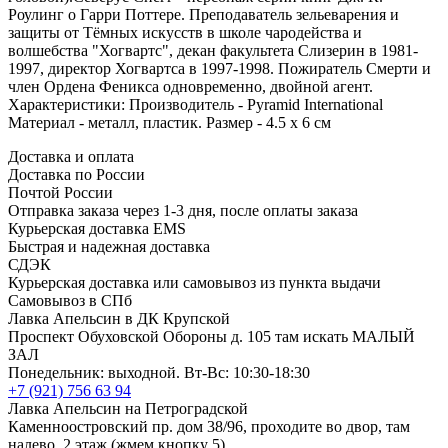
Роулинг о Гарри Поттере. Преподаватель зельеварения и
защиты от Тёмных искусств в школе чародейства и
волшебства "Хогвартс", декан факультета Слизерин в 1981-
1997, директор Хогвартса в 1997-1998. Пожиратель Смерти и
член Ордена Феникса одновременно, двойной агент.
Характеристики: Производитель - Pyramid International
Материал - металл, пластик. Размер - 4.5 x 6 см
Доставка и оплата
Доставка по России
Почтой России
Отправка заказа через 1-3 дня, после оплаты заказа
Курьерская доставка EMS
Быстрая и надежная доставка
СДЭК
Курьерская доставка или самовывоз из пункта выдачи
Самовывоз в СПб
Лавка Апельсин в ДК Крупской
Проспект Обуховской Обороны д. 105 там искать МАЛЫЙ
ЗАЛ
Понедельник: выходной. Вт-Вс: 10:30-18:30
+7 (921) 756 63 94
Лавка Апельсин на Петроградской
Каменноостровский пр. дом 38/96, проходите во двор, там
налево, 2 этаж (жмем кнопку 5)