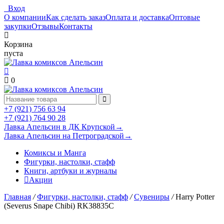
Вход
О компании
Как сделать заказ
Оплата и доставка
Оптовые
закупки
Отзывы
Контакты
Корзина
пуста
0
+7 (921) 756 63 94
+7 (921) 764 90 28
Лавка Апельсин в ДК Крупской
→
Лавка Апельсин на Петроградской
→
Комиксы и Манга
Фигурки, настолки, стафф
Книги, артбуки и журналы
Акции
Главная
/
Фигурки, настолки, стафф
/
Сувениры
/
Harry Potter
(Severus Snape Chibi) RK38835C