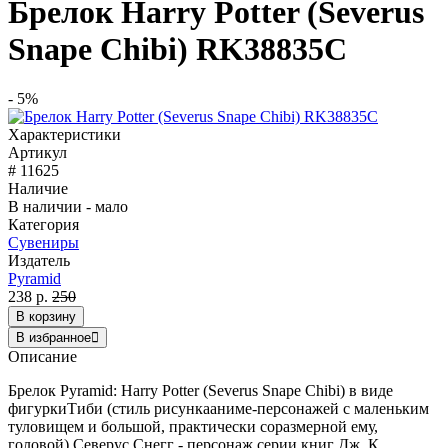
Брелок Harry Potter (Severus
Snape Chibi) RK38835C
- 5%
Характеристики
Артикул
# 11625
Наличие
В наличии - мало
Категория
Сувениры
Издатель
Pyramid
238 р.
250
В корзину
В избранное
Описание
Брелок Pyramid: Harry Potter (Severus Snape Chibi) в виде
фигуркиТиби (стиль рисункааниме-персонажей с маленьким
туловищем и большой, практически соразмерной ему,
головой).Северус Снегг - персонаж серии книг Дж. К.