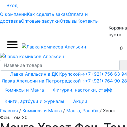
Вход
О компании
Как сделать заказ
Оплата и
доставка
Оптовые закупки
Отзывы
Контакты
Корзина
пуста
0
Лавка Апельсин в ДК Крупской
→
+7 (921) 756 63 94
Лавка Апельсин на Петроградской
→
+7 (921) 764 90 28
Комиксы и Манга
Фигурки, настолки, стафф
Книги, артбуки и журналы
Акции
Главная
/
Комиксы и Манга
/
Манга, Ранобэ
/
Хвост
Феи. Том 20