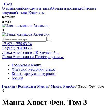
Вход
О компании
Как сделать заказ
Оплата и доставка
Оптовые
закупки
Отзывы
Контакты
Корзина
пуста
0
+7 (921) 756 63 94
+7 (921) 764 90 28
Лавка Апельсин в ДК Крупской
→
Лавка Апельсин на Петроградской
→
Комиксы и Манга
Фигурки, настолки, стафф
Книги, артбуки и журналы
Акции
Главная
/
Комиксы и Манга
/
Манга, Ранобэ
/
Хвост Феи. Том
3
Манга Хвост Феи. Том 3