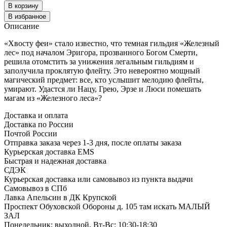
В корзину
В избранное
Описание
«Хвосту феи» стало известно, что темная гильдия «Железный
лес» под началом Эригора, прозванного Богом Смерти,
решила отомстить за унижения легальным гильдиям и
заполучила проклятую флейту. Это невероятно мощный
магический предмет: все, кто услышит мелодию флейты,
умирают. Удастся ли Нацу, Грею, Эрзе и Люси помешать
магам из «Железного леса»?
Доставка и оплата
Доставка по России
Почтой России
Отправка заказа через 1-3 дня, после оплаты заказа
Курьерская доставка EMS
Быстрая и надежная доставка
СДЭК
Курьерская доставка или самовывоз из пункта выдачи
Самовывоз в СПб
Лавка Апельсин в ДК Крупской
Проспект Обуховской Обороны д. 105 там искать МАЛЫЙ
ЗАЛ
Понедельник: выходной. Вт-Вс: 10:30-18:30