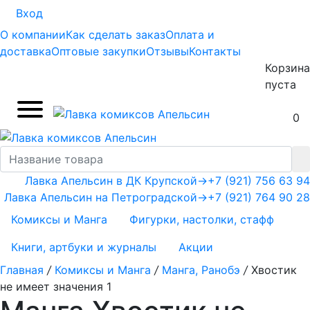
Вход
О компании
Как сделать заказ
Оплата и
доставка
Оптовые закупки
Отзывы
Контакты
Корзина
пуста
0
Лавка Апельсин в ДК Крупской
→
+7 (921) 756 63 94
Лавка Апельсин на Петроградской
→
+7 (921) 764 90 28
Комиксы и Манга
Фигурки, настолки, стафф
Книги, артбуки и журналы
Акции
Главная
/
Комиксы и Манга
/
Манга, Ранобэ
/
Хвостик
не имеет значения 1