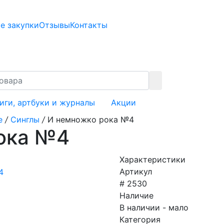
е закупки
Отзывы
Контакты
иги, артбуки и журналы
Акции
е
/
Синглы
/
И немножко рока №4
ока №4
Характеристики
Артикул
# 2530
Наличие
В наличии - мало
Категория