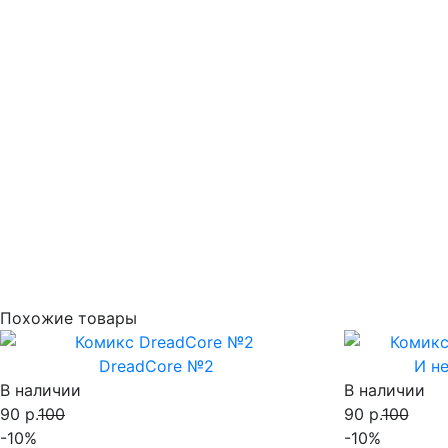
Похожие товары
DreadCore №2
И н
В наличии
В наличии
90 р.
100
90 р.
100
-10%
-10%