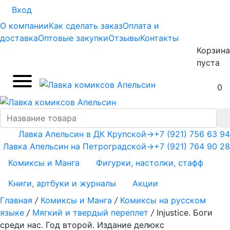
Вход
О компании
Как сделать заказ
Оплата и
доставка
Оптовые закупки
Отзывы
Контакты
Корзина
пуста
0
Лавка Апельсин в ДК Крупской
→
+7 (921) 756 63 94
Лавка Апельсин на Петроградской
→
+7 (921) 764 90 28
Комиксы и Манга
Фигурки, настолки, стафф
Книги, артбуки и журналы
Акции
Главная
/
Комиксы и Манга
/
Комиксы на русском
языке
/
Мягкий и твердый переплет
/
Injustice. Боги
среди нас. Год второй. Издание делюкс