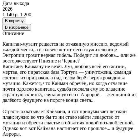
Дата выхода
2026
1 140 р.
1 200
В корзину
В избранное
Описание
Капитан-мутант решается на отчаянную миссию, ведомый
жаждой мести, а в тысяче лет от него служительнице
Энтропии грозит верная гибель. Победит ли любовь... или же
восторжествуют Гниение и Червие?
Капитану Кайману не везёт. Луз, любовь всей его жизни,
мертва, его пиратская база Тортуга — уничтожена, команда
состоит из призраков, а над телом берёт верх крокодилья
мутация. Кажется, что Кайман обречён, но когда отчаяние
почти одолело капитана, судьба послала ему во владение
странную скрипку, связавшую его с Авророй — женщиной из
далёкого будущего на пороге конца света...
Страсть охватывает Каймана, и тот придумывает дерзкий
план: нужно во что бы то ни стало найти лекарство от
мутации и обрести счастье в объятиях новой воз-любленной.
Однако вот-вот Каймана настигнет его прошлое... и будущее
Авроры.