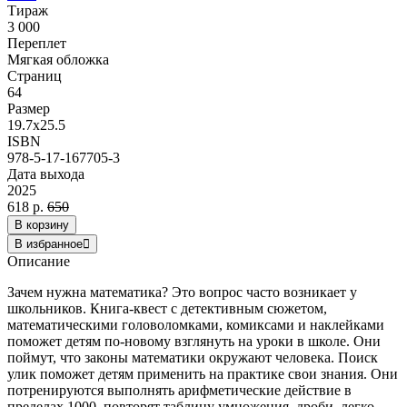
Тираж
3 000
Переплет
Мягкая обложка
Страниц
64
Размер
19.7x25.5
ISBN
978-5-17-167705-3
Дата выхода
2025
618 р.
650
В корзину
В избранное
Описание
Зачем нужна математика? Это вопрос часто возникает у
школьников. Книга-квест с детективным сюжетом,
математическими головоломками, комиксами и наклейками
поможет детям по-новому взглянуть на уроки в школе. Они
поймут, что законы математики окружают человека. Поиск
улик поможет детям применить на практике свои знания. Они
потренируются выполнять арифметические действие в
пределах 1000, повторят таблицу умножения, дроби, легко