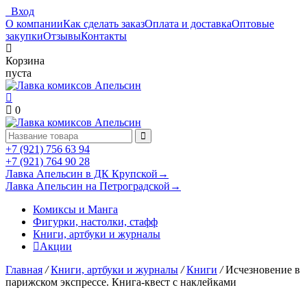
Вход
О компании
Как сделать заказ
Оплата и доставка
Оптовые
закупки
Отзывы
Контакты
Корзина
пуста
0
+7 (921) 756 63 94
+7 (921) 764 90 28
Лавка Апельсин в ДК Крупской
→
Лавка Апельсин на Петроградской
→
Комиксы и Манга
Фигурки, настолки, стафф
Книги, артбуки и журналы
Акции
Главная
/
Книги, артбуки и журналы
/
Книги
/
Исчезновение в
парижском экспрессе. Книга-квест с наклейками