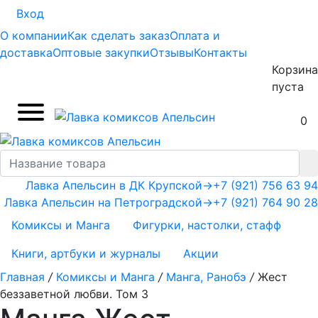
Вход
О компании
Как сделать заказ
Оплата и
доставка
Оптовые закупки
Отзывы
Контакты
Корзина
пуста
0
Лавка Апельсин в ДК Крупской
→
+7 (921) 756 63 94
Лавка Апельсин на Петроградской
→
+7 (921) 764 90 28
Комиксы и Манга
Фигурки, настолки, стафф
Книги, артбуки и журналы
Акции
Главная
/
Комиксы и Манга
/
Манга, Ранобэ
/
Жест
беззаветной любви. Том 3