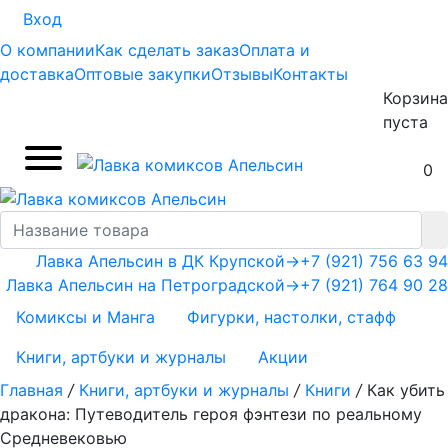
Вход
О компании
Как сделать заказ
Оплата и
доставка
Оптовые закупки
Отзывы
Контакты
Корзина
пуста
0
Лавка Апельсин в ДК Крупской
→
+7 (921) 756 63 94
Лавка Апельсин на Петроградской
→
+7 (921) 764 90 28
Комиксы и Манга
Фигурки, настолки, стафф
Книги, артбуки и журналы
Акции
Главная
/
Книги, артбуки и журналы
/
Книги
/
Как убить
дракона: Путеводитель героя фэнтези по реальному
Средневековью