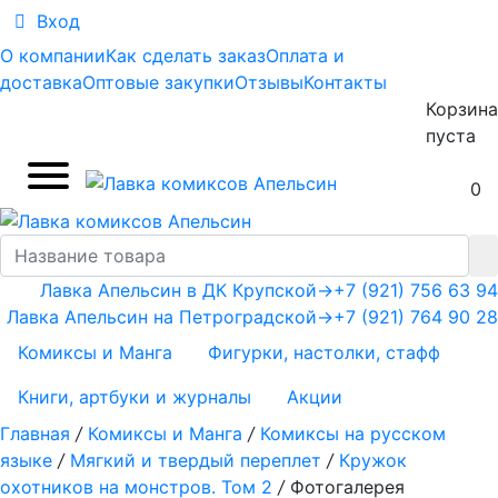
Вход
О компании
Как сделать заказ
Оплата и
доставка
Оптовые закупки
Отзывы
Контакты
Корзина
пуста
0
Лавка Апельсин в ДК Крупской
→
+7 (921) 756 63 94
Лавка Апельсин на Петроградской
→
+7 (921) 764 90 28
Комиксы и Манга
Фигурки, настолки, стафф
Книги, артбуки и журналы
Акции
Главная
/
Комиксы и Манга
/
Комиксы на русском
языке
/
Мягкий и твердый переплет
/
Кружок
охотников на монстров. Том 2
/
Фотогалерея