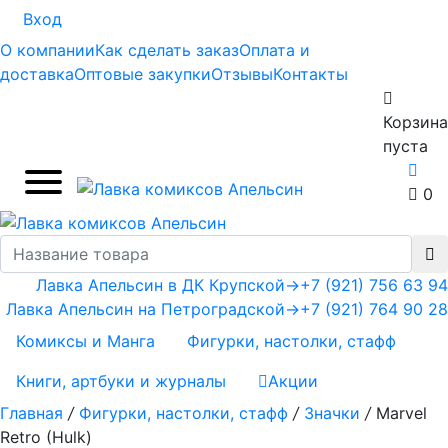
Вход
О компании
Как сделать заказ
Оплата и
доставка
Оптовые закупки
Отзывы
Контакты
Корзина
пуста
0
Лавка Апельсин в ДК Крупской
→
+7 (921) 756 63 94
Лавка Апельсин на Петроградской
→
+7 (921) 764 90 28
Комиксы и Манга
Фигурки, настолки, стафф
Книги, артбуки и журналы
Акции
Главная
/
Фигурки, настолки, стафф
/
Значки
/
Marvel
Retro (Hulk)