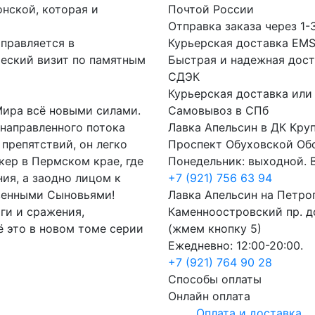
нской, которая и
Почтой России
Отправка заказа через 1-
правляется в
Курьерская доставка EM
ческий визит по памятным
Быстрая и надежная дост
СДЭК
Курьерская доставка или
ира всё новыми силами.
Самовывоз в СПб
 направленного потока
Лавка Апельсин в ДК Кру
 препятствий, он легко
Проспект Обуховской Об
кер в Пермском крае, где
Понедельник: выходной. В
ия, а заодно лицом к
+7 (921) 756 63 94
венными Сыновьями!
Лавка Апельсин на Петро
ги и сражения,
Каменноостровский пр. до
ё это в новом томе серии
(жмем кнопку 5)
Ежедневно: 12:00-20:00.
+7 (921) 764 90 28
Способы оплаты
Онлайн оплата
Оплата и доставка