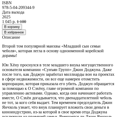
ISBN
978-5-04-209344-9
Дата выхода
2025
1 045 р.
1 100
В корзину
В избранное
Описание
Второй том популярной манхвы «Младший сын семьи
чеболя», которая легла в основу одноименной корейской
дорамы!
Юн Хёну проснулся в теле младшего внука могущественного
основателя компании «Сунъян Групп» Джин Доджуна. Даже
после того, как Доджун заработал миллиарды вон на проектах
в сфере недвижимости, он все еще намерен отомстить
корпорации, которая приказала его убить. Доджун обращается
за помощью к О Сэхёну, главе огромной компании по
управлению активами. Однако, когда они начинают работать
вместе, О Сэхён догадывается, что двенадцатилетний чеболь
не тот, за кого себя выдает. Тем временем председатель Джин
Янчхоль узнает, что внук планирует вложить свои деньги в
киноиндустрию, из-за которой в свое время отца Доджуна
исключили из правящей семьи. Вмешается ли Джин Янчхоль