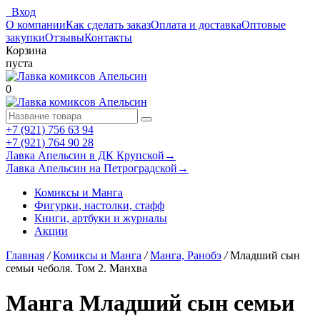
Вход
О компании
Как сделать заказ
Оплата и доставка
Оптовые
закупки
Отзывы
Контакты
Корзина
пуста
0
+7 (921) 756 63 94
+7 (921) 764 90 28
Лавка Апельсин в ДК Крупской
→
Лавка Апельсин на Петроградской
→
Комиксы и Манга
Фигурки, настолки, стафф
Книги, артбуки и журналы
Акции
Главная
/
Комиксы и Манга
/
Манга, Ранобэ
/
Младший сын
семьи чеболя. Том 2. Манхва
Манга Младший сын семьи