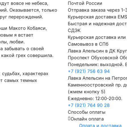
дут вовсе не небеса,
Почтой России
ий. Оказывается, только
Отправка заказа через 1-
руг перерождений.
Курьерская доставка EM
Быстрая и надежная дост
оши Макото Кобаяси,
СДЭК
новым я встает
Курьерская доставка или
лы, любви.
Самовывоз в СПб
а забывать о своей
Лавка Апельсин в ДК Кру
и какой грех совершила.
Проспект Обуховской Об
Понедельник: выходной. В
+7 (921) 756 63 94
 судьбах, характерах
Лавка Апельсин на Петро
от самых темных
Каменноостровский пр. до
(жмем кнопку 5)
Ежедневно: 12:00-20:00.
+7 (921) 764 90 28
Способы оплаты
Онлайн оплата
Оплата и доставка