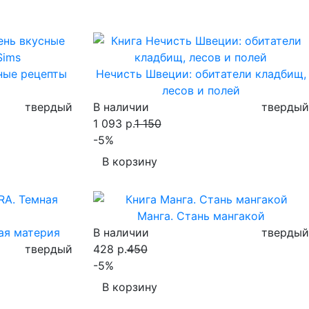
сные рецепты
Нечисть Швеции: обитатели кладбищ,
лесов и полей
твердый
В наличии
твердый
1 093 р.
1 150
-5%
В корзину
Манга. Стань мангакой
ая материя
В наличии
твердый
твердый
428 р.
450
-5%
В корзину