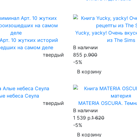
Yucky, yacky! Очень вку
Арт. 10 жутких историй
из The Sims
едших на самом деле
В наличии
твердый
855 р.
900
-5%
В корзину
ые небеса Сеула
твердый
MATERIA OSCURA. Темн
В наличии
1 539 р.
1 620
-5%
В корзину