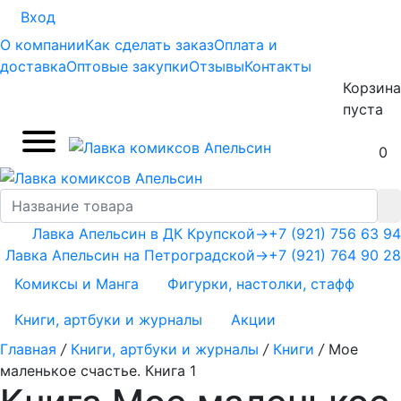
Вход
О компании
Как сделать заказ
Оплата и
доставка
Оптовые закупки
Отзывы
Контакты
Корзина
пуста
0
Лавка Апельсин в ДК Крупской
→
+7 (921) 756 63 94
Лавка Апельсин на Петроградской
→
+7 (921) 764 90 28
Комиксы и Манга
Фигурки, настолки, стафф
Книги, артбуки и журналы
Акции
Главная
/
Книги, артбуки и журналы
/
Книги
/
Мое
маленькое счастье. Книга 1