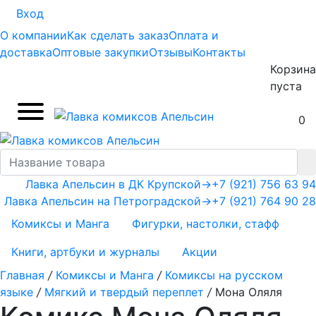
Вход
О компании
Как сделать заказ
Оплата и
доставка
Оптовые закупки
Отзывы
Контакты
Корзина
пуста
0
Лавка Апельсин в ДК Крупской
→
+7 (921) 756 63 94
Лавка Апельсин на Петроградской
→
+7 (921) 764 90 28
Комиксы и Манга
Фигурки, настолки, стафф
Книги, артбуки и журналы
Акции
Главная
/
Комиксы и Манга
/
Комиксы на русском
языке
/
Мягкий и твердый переплет
/
Мона Оляля