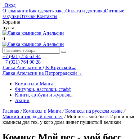
Вход
О компании
Как сделать заказ
Оплата и доставка
Оптовые
закупки
Отзывы
Контакты
Корзина
пуста
0
+7 (921) 756 63 94
+7 (921) 764 90 28
Лавка Апельсин в ДК Крупской
→
Лавка Апельсин на Петроградской
→
Комиксы и Манга
Фигурки, настолки, стафф
Книги, артбуки и журналы
Акции
Главная
/
Комиксы и Манга
/
Комиксы на русском языке
/
Мягкий и твердый переплет
/
Мой пес - мой босс. Ироничные
комиксы для тех, у кого дома живет пушистый великан
Комикс Мой пес - мой босс.