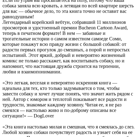
Если по утрам вы просыпаетесь на полу, потому что ваша
собака заняла всю кровать, а летящая по всей квартире шерсть
для вас — обычное дело, то эта книга точно не оставит вас
равнодушным!
Легендарный корейский вебтун, собравший 11 миллионов
просмотров и удостоенный премии Bucheon Cartoon Award,
теперь в печатном формате! В нем — забавные и
трогательные истории о самом известном самоеде Соми,
которые покажут всю правду жизни с большой собакой: от
радости первых прогулок до смешных, а порой и непростых
испытаний. Этот яркий, добрый и невероятно жизненный
комикс не только расскажет, как воспитывать собаку, но и
напомнит, что настоящая дружба строится на терпении,
любви и взаимопонимании.
«Это легкая, веселая и невероятно искренняя книга —
идеальна для тех, кто только задумывается о том, чтобы
завести собаку и хочет лучше понять, что значит жить рядом с
ней. Автор с юмором и теплотой показывает все радости и
трудности, знакомые каждому хозяину. Читая ее, я не раз
смеялся — настолько живо и по-доброму описаны все
ситуации!» — DogLover
«Эта книга настолько милая и смешная, что я смеялась до слез.
Любой хозяин собаки почувствует радость и узнает себя на ее