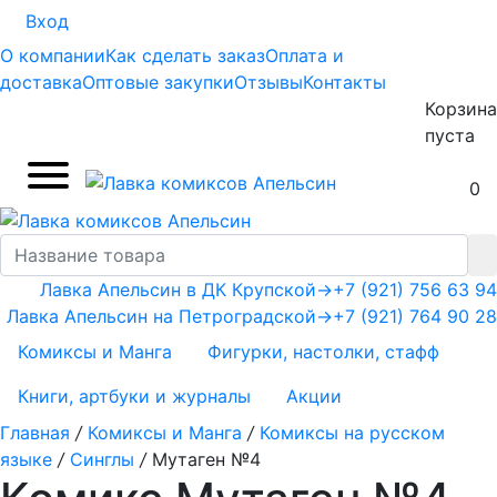
Вход
О компании
Как сделать заказ
Оплата и
доставка
Оптовые закупки
Отзывы
Контакты
Корзина
пуста
0
Лавка Апельсин в ДК Крупской
→
+7 (921) 756 63 94
Лавка Апельсин на Петроградской
→
+7 (921) 764 90 28
Комиксы и Манга
Фигурки, настолки, стафф
Книги, артбуки и журналы
Акции
Главная
/
Комиксы и Манга
/
Комиксы на русском
языке
/
Синглы
/
Мутаген №4