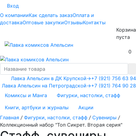
Вход
О компании
Как сделать заказ
Оплата и
доставка
Оптовые закупки
Отзывы
Контакты
Корзина
пуста
0
Лавка Апельсин в ДК Крупской
→
+7 (921) 756 63 94
Лавка Апельсин на Петроградской
→
+7 (921) 764 90 28
Комиксы и Манга
Фигурки, настолки, стафф
Книги, артбуки и журналы
Акции
Главная
/
Фигурки, настолки, стафф
/
Сувениры
/
Коллекционный набор "Топ Сикрет. Вторая серия"
Стафф, сувениры