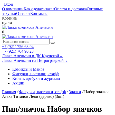
Вход
О компании
Как сделать заказ
Оплата и доставка
Оптовые
закупки
Отзывы
Контакты
Корзина
пуста
0
+7 (921) 756 63 94
+7 (921) 764 90 28
Лавка Апельсин в ДК Крупской
→
Лавка Апельсин на Петроградской
→
Комиксы и Манга
Фигурки, настолки, стафф
Книги, артбуки и журналы
Акции
Главная
/
Фигурки, настолки, стафф
/
Значки
/
Набор значков
Атака Титанов Леви (дерево) (3шт)
Пин/значок Набор значков